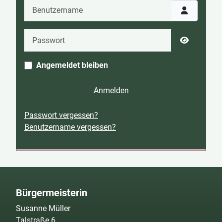
Benutzername
Passwort
Passwort 
Angemeldet bleiben
Anmelden
Passwort vergessen?
Benutzername vergessen?
Bürgermeisterin
Susanne Müller
Talstraße 6