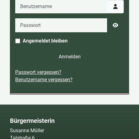
Benutzername
Passwort
Passwort 
Angemeldet bleiben
Anmelden
Passwort vergessen?
Benutzername vergessen?
Bürgermeisterin
Susanne Müller
Talstraße 6