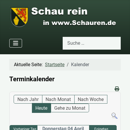
Suchen
Type 2 or more characters for res
Aktuelle Seite:
Startseite
Kalender
Terminkalender
Nach Jahr
Nach Monat
Nach Woche
Heute
Gehe zu Monat
Donnerstag 04 April
Vorheriger Tag
Folgetag