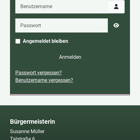
Benutzername
Passwort
Passwort 
Angemeldet bleiben
Anmelden
Passwort vergessen?
Benutzername vergessen?
Bürgermeisterin
Susanne Müller
Talstraße 6