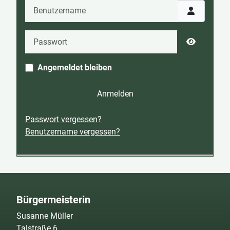
Benutzername
Passwort
Passwort 
Angemeldet bleiben
Anmelden
Passwort vergessen?
Benutzername vergessen?
Bürgermeisterin
Susanne Müller
Talstraße 6