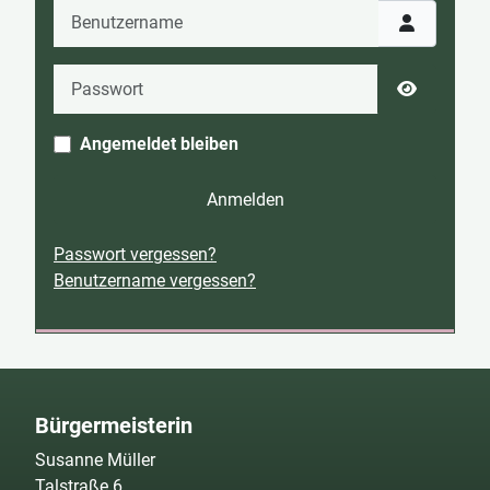
Benutzername
Passwort
Passwort 
Angemeldet bleiben
Anmelden
Passwort vergessen?
Benutzername vergessen?
Bürgermeisterin
Susanne Müller
Talstraße 6