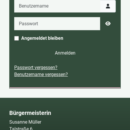
Benutzername
Passwort
Passwort 
Angemeldet bleiben
Anmelden
Passwort vergessen?
Benutzername vergessen?
Bürgermeisterin
Susanne Müller
Talstraße 6