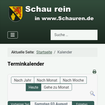
Suchen
Type 2 or more characters for res
Aktuelle Seite:
Startseite
Kalender
Terminkalender
Nach Jahr
Nach Monat
Nach Woche
Heute
Gehe zu Monat
Samstag 03 August
Vorheriger Tag
Folgetag