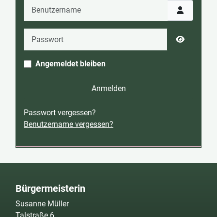
Benutzername
Passwort
Passwort 
Angemeldet bleiben
Anmelden
Passwort vergessen?
Benutzername vergessen?
Bürgermeisterin
Susanne Müller
Talstraße 6