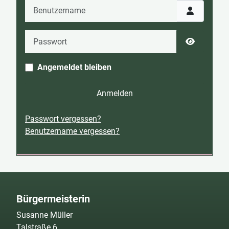
Benutzername
Passwort
Passwort 
Angemeldet bleiben
Anmelden
Passwort vergessen?
Benutzername vergessen?
Bürgermeisterin
Susanne Müller
Talstraße 6