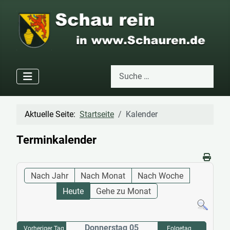
Suchen
Type 2 or more characters for res
Aktuelle Seite:
Startseite
Kalender
Terminkalender
Nach Jahr
Nach Monat
Nach Woche
Heute
Gehe zu Monat
Donnerstag 05
Vorheriger Tag
Folgetag