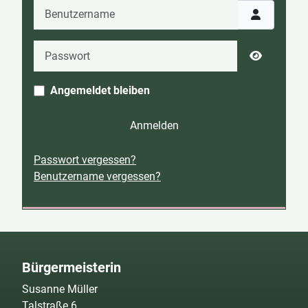
Benutzername
Passwort
Passwort 
Angemeldet bleiben
Anmelden
Passwort vergessen?
Benutzername vergessen?
Bürgermeisterin
Susanne Müller
Talstraße 6